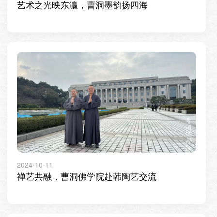
艺术之光映东瀛，曹洞墨韵扬四海
2024-10-11
禅艺共融，曹洞佛学院赴韩陶艺交流