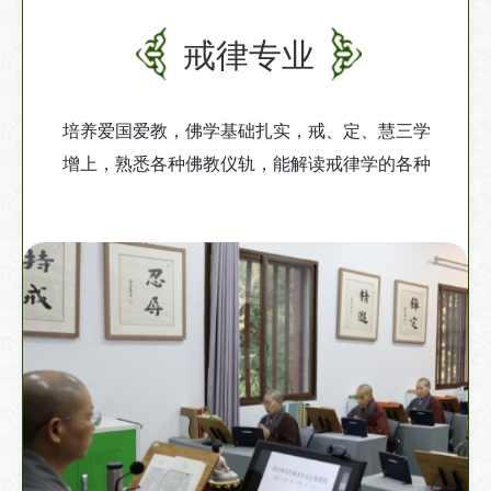
戒律专业
培养爱国爱教，佛学基础扎实，戒、定、慧三学
增上，熟悉各种佛教仪轨，能解读戒律学的各种
知识及戒律在丛林生活中应用的合格僧才。掌握
戒相表，熟悉四分律藏、三大部（《四分律删繁
补阙行事钞》、《四分律羯磨疏》、《四分律戒
本疏》）。