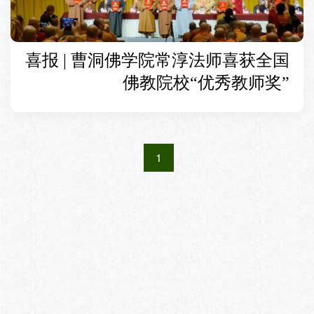
喜报 | 曹洞佛学院常淳法师喜获全国
佛教院校“优秀教师奖”
1